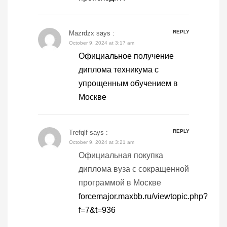
REPLY
Mazrdzx
says :
October 9, 2024 at 3:17 am
Официальное получение
диплома техникума с
упрощенным обучением в
Москве
REPLY
Trefqlf
says :
October 9, 2024 at 3:21 am
Официальная покупка
диплома вуза с сокращенной
программой в Москве
forcemajor.maxbb.ru/viewtopic.php?
f=7&t=936