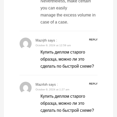
Nevertheless, make certain
you can easily
manage the excess volume in
case of a case.
REPLY
Mazrjth
says :
October 9, 2024 at 12:59 am
Купить диплом старого
образца, можно ли это
сделать по быстрой схеме?
REPLY
Mazrloh
says :
October 9, 2024 at 1:27 am
Купить диплом старого
образца, можно ли это
сделать по быстрой схеме?