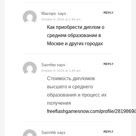
REPLY
Mazrqoc
says :
October 9, 2024 at 1:46 am
Как приобрести диплом о
среднем образовании в
Москве и других городах
REPLY
Sazrrbw
says :
October 9, 2024 at 1:49 am
Стоимость дипломов
высшего и среднего
образования и процесс их
получения
freeflashgamesnow.com/profile/281986
REPLY
Sazrnhb
says :