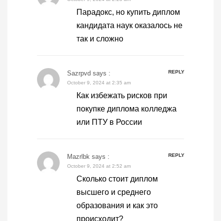
Парадокс, но купить диплом
кандидата наук оказалось не
так и сложно
REPLY
Sazrpvd
says :
October 9, 2024 at 2:35 am
Как избежать рисков при
покупке диплома колледжа
или ПТУ в России
REPLY
Mazrlbk
says :
October 9, 2024 at 2:52 am
Сколько стоит диплом
высшего и среднего
образования и как это
происходит?