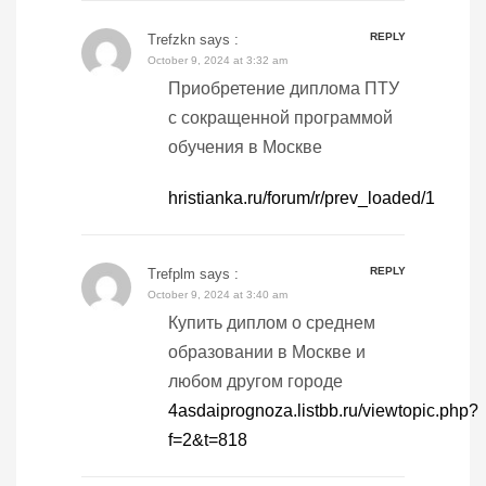
REPLY
Trefzkn
says :
October 9, 2024 at 3:32 am
Приобретение диплома ПТУ
с сокращенной программой
обучения в Москве
hristianka.ru/forum/r/prev_loaded/1
REPLY
Trefplm
says :
October 9, 2024 at 3:40 am
Купить диплом о среднем
образовании в Москве и
любом другом городе
4asdaiprognoza.listbb.ru/viewtopic.php?
f=2&t=818