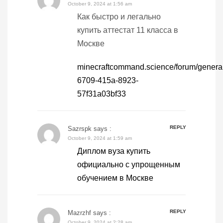
October 9, 2024 at 1:56 am
Как быстро и легально
купить аттестат 11 класса в
Москве
minecraftcommand.science/forum/general
6709-415a-8923-
57f31a03bf33
REPLY
Sazrspk
says :
October 9, 2024 at 1:59 am
Диплом вуза купить
официально с упрощенным
обучением в Москве
REPLY
Mazrzhf
says :
October 9, 2024 at 2:28 am