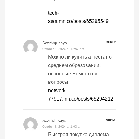
tech-
start.mn.co/posts/65295549
REPLY
Sazrhbp
says :
October 8, 2024 at 12:52 am
Можно ли купить аттестат о
среднем образовании,
основные моменты и
вопросы
network-
77917.mn.co/posts/65294212
REPLY
Sazrlwh
says :
October 8, 2024 at 1:03 am
Быстрая покупка диплома